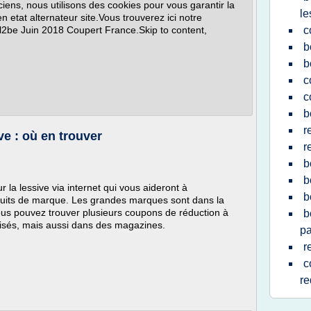
nciens, nous utilisons des cookies pour vous garantir la
le
 etat alternateur site.Vous trouverez ici notre
el2be Juin 2018 Coupert France.Skip to content,
c
b
b
c
c
b
r
ve : où en trouver
r
b
b
ur la lessive via internet qui vous aideront à
b
uits de marque. Les grandes marques sont dans la
Vous pouvez trouver plusieurs coupons de réduction à
b
lisés, mais aussi dans des magazines.
pa
r
c
re