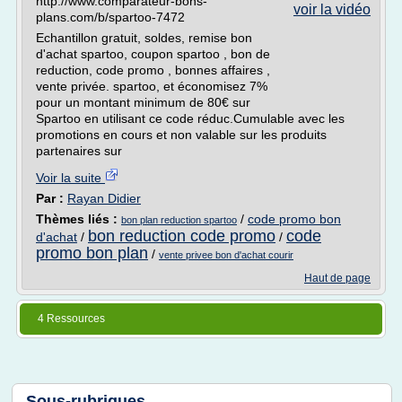
http://www.comparateur-bons-
voir la vidéo
plans.com/b/spartoo-7472
Echantillon gratuit, soldes, remise bon
d'achat spartoo, coupon spartoo , bon de
reduction, code promo , bonnes affaires ,
vente privée. spartoo, et économisez 7%
pour un montant minimum de 80€ sur
Spartoo en utilisant ce code réduc.Cumulable avec les
promotions en cours et non valable sur les produits
partenaires sur
Voir la suite
Par :
Rayan Didier
Thèmes liés :
/
code promo bon
bon plan reduction spartoo
bon reduction code promo
code
d'achat
/
/
promo bon plan
/
vente privee bon d'achat courir
Haut de page
4 Ressources
Sous-rubriques