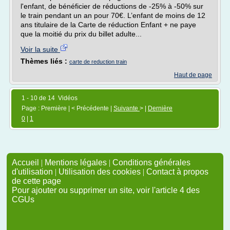
l'enfant, de bénéficier de réductions de -25% à -50% sur
le train pendant un an pour 70€. L’enfant de moins de 12
ans titulaire de la Carte de réduction Enfant + ne paye
que la moitié du prix du billet adulte...
Voir la suite
Thèmes liés :
carte de reduction train
Haut de page
1 - 10 de 14 Vidéos
Page : Première | < Précédente |
Suivante
> |
Dernière
0
|
1
Accueil
|
Mentions légales
|
Conditions générales
d'utilisation
|
Utilisation des cookies
|
Contact à propos
de cette page
Pour ajouter ou supprimer un site, voir l'article 4 des
CGUs