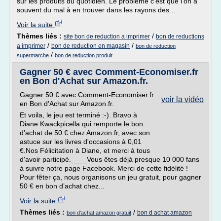
sur les produits du quotidien. Le problème c'est que l'on a
souvent du mal à en trouver dans les rayons des...
Voir la suite
Thèmes liés :
/
site bon de reduction a imprimer
bon de reductions
/
/
a imprimer
bon de reduction en magasin
bon de reduction
/
supermarche
bon de reduction produit
Gagner 50 € avec Comment-Economiser.fr
en Bon d'Achat sur Amazon.fr.
Gagner 50 € avec Comment-Economiser.fr
voir la vidéo
en Bon d'Achat sur Amazon.fr.
Et voila, le jeu est terminé :-). Bravo à
Diane Kwackpicella qui remporte le bon
d'achat de 50 € chez Amazon.fr, avec son
astuce sur les livres d'occasions à 0,01
€.Nos Félicitation à Diane, et merci à tous
d'avoir participé.____Vous êtes déjà presque 10 000 fans
à suivre notre page Facebook. Merci de cette fidélité !
Pour fêter ça, nous organisons un jeu gratuit, pour gagner
50 € en bon d’achat chez...
Voir la suite
Thèmes liés :
/
bon d achat amazon
bon d'achat amazon gratuit